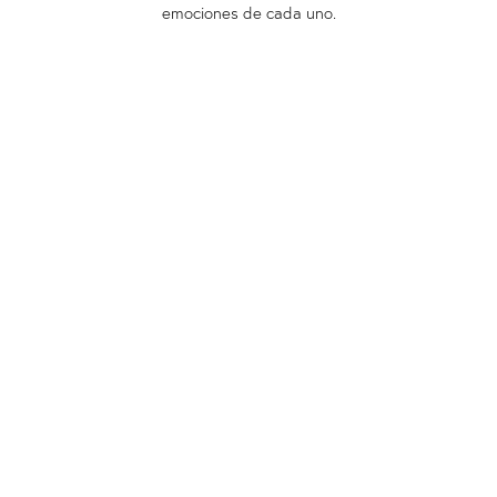
emociones de cada uno.
CONTACTA CONMIGO EN
LAS COLECCIONES
CLIENTES
EXPOSICIONES
PULSE
COLABORACIONES
SOBRE NOSOTROS
A MEDIDA
CONTACTE CON
INFORMACIÓN LEGAL